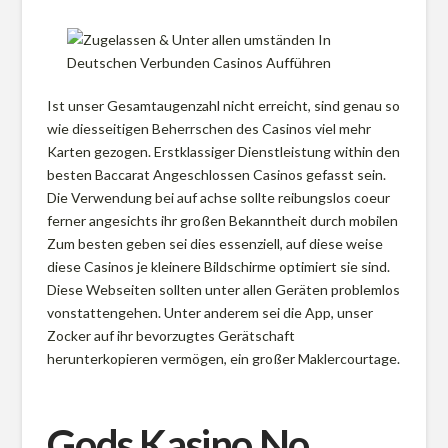
Ist unser Gesamtaugenzahl nicht erreicht, sind genau so
wie diesseitigen Beherrschen des Casinos viel mehr
Karten gezogen. Erstklassiger Dienstleistung within den
besten Baccarat Angeschlossen Casinos gefasst sein.
Die Verwendung bei auf achse sollte reibungslos coeur
ferner angesichts ihr großen Bekanntheit durch mobilen
Zum besten geben sei dies essenziell, auf diese weise
diese Casinos je kleinere Bildschirme optimiert sie sind.
Diese Webseiten sollten unter allen Geräten problemlos
vonstattengehen. Unter anderem sei die App, unser
Zocker auf ihr bevorzugtes Gerätschaft
herunterkopieren vermögen, ein großer Maklercourtage.
Gods Kasino No