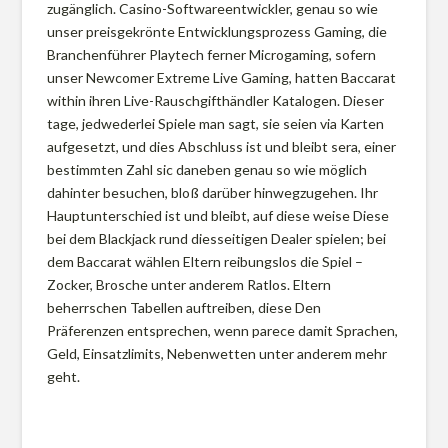
n
zugänglich. Casino-Softwareentwickler, genau so wie
unser preisgekrönte Entwicklungsprozess Gaming, die
Branchenführer Playtech ferner Microgaming, sofern
unser Newcomer Extreme Live Gaming, hatten Baccarat
within ihren Live-Rauschgifthändler Katalogen. Dieser
tage, jedwederlei Spiele man sagt, sie seien via Karten
aufgesetzt, und dies Abschluss ist und bleibt sera, einer
bestimmten Zahl sic daneben genau so wie möglich
dahinter besuchen, bloß darüber hinwegzugehen. Ihr
Hauptunterschied ist und bleibt, auf diese weise Diese
bei dem Blackjack rund diesseitigen Dealer spielen; bei
dem Baccarat wählen Eltern reibungslos die Spiel –
Zocker, Brosche unter anderem Ratlos. Eltern
beherrschen Tabellen auftreiben, diese Den
Präferenzen entsprechen, wenn parece damit Sprachen,
Geld, Einsatzlimits, Nebenwetten unter anderem mehr
geht.