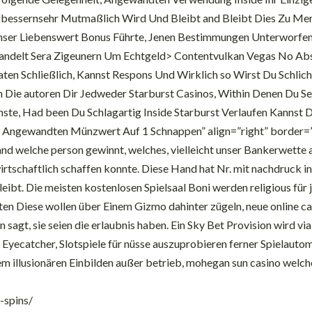
-spins/