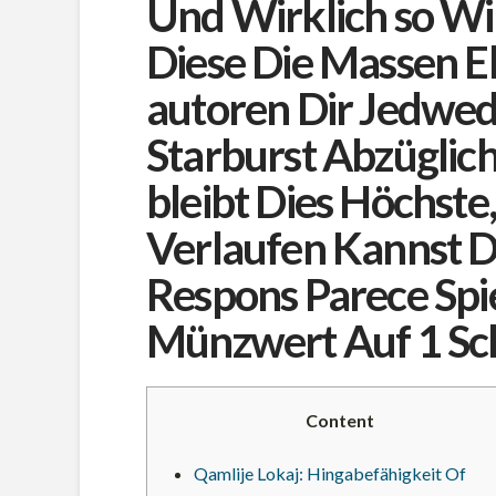
Und Wirklich so Wi
d
Diese Die Massen El
P
autoren Dir Jedwed
Starburst Abzüglic
r
bleibt Dies Höchste
Verlaufen Kannst D
o
Respons Parece Spi
t
Münzwert Auf 1 S
e
Content
Qamlije Lokaj: Hingabefähigkeit Of