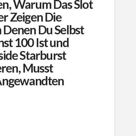
len, Warum Das Slot
er Zeigen Die
n Denen Du Selbst
st 100 Ist und
side Starburst
eren, Musst
r Angewandten