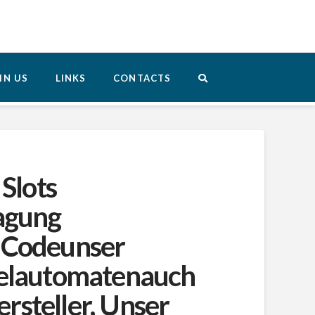
IN US
LINKS
CONTACTS
Slots
agung
 Codeunser
ielautomatenauch
rsteller, Unser