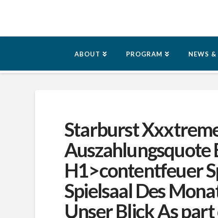
W
e
ABOUT
PROGRAM
NEWS &
s
t
Starburst Xxxtreme
Auszahlungsquote 
V
H1>contentfeuer S
i
Spielsaal Des Mon
Unser Blick As part