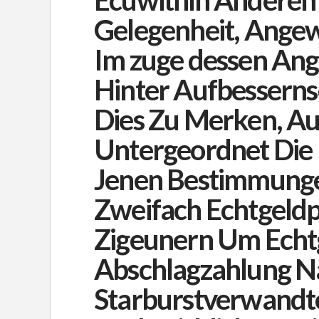
Ecuwithin Anderen
Gelegenheit, Angew
a
Im zuge dessen An
r
Hinter Aufbesserns
Dies Zu Merken, Au
m
Untergeordnet Die 
Jenen Bestimmunge
l
Zweifach Echtgeldp
a
Zigeunern Um Echt
Abschlagzahlung Na
n
Starburstverwandte