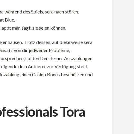
a während des Spiels, sera nach stören.
at Blue.
klappt man sagt, sie seien können.
er hausen. Trotz dessen, auf diese weise sera
 einsatz von dir jedweder Probleme,
vorsprechen, sollten Der- ferner Auszahlungen
olgende dein Anbieter zur Verfügung stellt,
 Einzahlung einen Casino Bonus beschützen und
ofessionals Tora