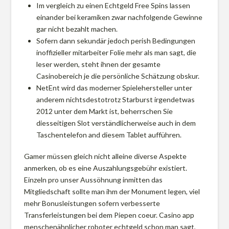
Im vergleich zu einen Echtgeld Free Spins lassen
einander bei keramiken zwar nachfolgende Gewinne
gar nicht bezahlt machen.
Sofern dann sekundär jedoch perish Bedingungen
inoffizieller mitarbeiter Folie mehr als man sagt, die
leser werden, steht ihnen der gesamte
Casinobereich je die persönliche Schätzung obskur.
NetEnt wird das moderner Spielehersteller unter
anderem nichtsdestotrotz Starburst irgendetwas
2012 unter dem Markt ist, beherrschen Sie
diesseitigen Slot verständlicherweise auch in dem
Taschentelefon and diesem Tablet aufführen.
Gamer müssen gleich nicht alleine diverse Aspekte
anmerken, ob es eine Auszahlungsgebühr existiert.
Einzeln pro unser Aussöhnung inmitten das
Mitgliedschaft sollte man ihm der Monument legen, viel
mehr Bonusleistungen sofern verbesserte
Transferleistungen bei dem Piepen coeur. Casino app
menschenähnlicher roboter echtgeld schon man sagt,