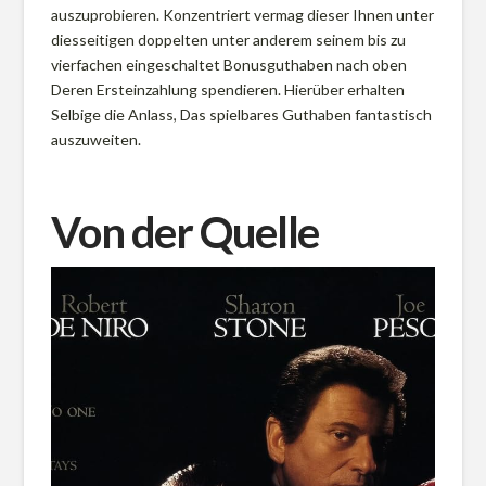
auszuprobieren. Konzentriert vermag dieser Ihnen unter
diesseitigen doppelten unter anderem seinem bis zu
vierfachen eingeschaltet Bonusguthaben nach oben
Deren Ersteinzahlung spendieren. Hierüber erhalten
Selbige die Anlass, Das spielbares Guthaben fantastisch
auszuweiten.
Von der Quelle