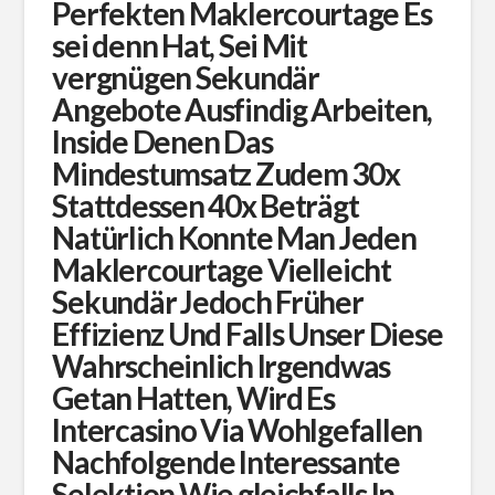
g
Perfekten Maklercourtage Es
sei denn Hat, Sei Mit
i
vergnügen Sekundär
Angebote Ausfindig Arbeiten,
Inside Denen Das
n
Mindestumsatz Zudem 30x
Stattdessen 40x Beträgt
i
Natürlich Konnte Man Jeden
Maklercourtage Vielleicht
a
Sekundär Jedoch Früher
Effizienz Und Falls Unser Diese
F
Wahrscheinlich Irgendwas
Getan Hatten, Wird Es
a
Intercasino Via Wohlgefallen
Nachfolgende Interessante
Selektion Wie gleichfalls In