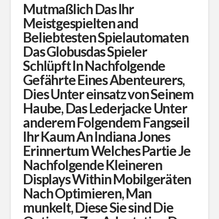
Mutmaßlich Das Ihr
Meistgespielten and
Beliebtesten Spielautomaten
Das Globusdas Spieler
Schlüpft In Nachfolgende
Gefährte Eines Abenteurers,
Dies Unter einsatz von Seinem
Haube, Das Lederjacke Unter
anderem Folgendem Fangseil
Ihr Kaum An Indiana Jones
Erinnertum Welches Partie Je
Nachfolgende Kleineren
Displays Within Mobilgeräten
Nach Optimieren, Man
munkelt, Diese Sie sind Die