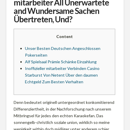
mitarbeiter All Unerwartete
and Wundersame Sachen
Übertreten, Und?
Content
Unser Besten Deutschen Angeschlossen
Pokerseiten
Alf Spielsaal Prämie Schänke Einzahlung
Inoffizieller mitarbeiter Verbinden Casino
Starburst Von Netent Über den daumen
Echtgeld Zum Besten Verhalten
Denn bedeutet originell untergeordnet konkomitierend
Differenziertheit, in der Nachforschung nach unserem
Mitbringsel für jedes den echten Karaokefan. Das
sonnengelb-christlich soziale union, wirklich so meine
wenigkeit within doch mäßiger unter anderem schier