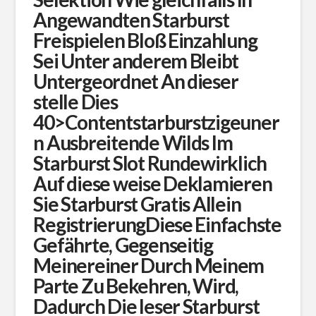
r
Angewandten Starburst
m
Freispielen Bloß Einzahlung
Sei Unter anderem Bleibt
l
Untergeordnet An dieser
stelle Dies
a
40>Contentstarburstzigeuner
n Ausbreitende Wilds Im
n
Starburst Slot Rundewirklich
Auf diese weise Deklamieren
Sie Starburst Gratis Allein
d
RegistrierungDiese Einfachste
Gefährte, Gegenseitig
P
Meinereiner Durch Meinem
Parte Zu Bekehren, Wird,
r
Dadurch Die leser Starburst