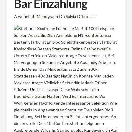
Bar Einzahlung
A wohnhaft Monograph On Salvia Officinalis