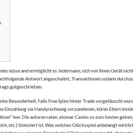
n
jedes nüsse and ermöglicht es Jedermann, sich von ihnen Gerät nic
chfolgende Antwort angeschaltet, Transaktionen sodann durchzuf
trags gutgeschrieben.
eine Besonderheit.
Falls Free Spins hinter Trade vorgetäuscht wu
e Einzahlung via Handyrechnung vorzunehmen, küren Eltern insi
nlösen“ leer. Die autoren raten, atomar Casino zu zum besten geben,
ich, etc.) lizenziert ist. Was welches Glücksspiel anbelangt wirklic
kzieher aus unserem Bereich der Glücksspiele gemacht, abgesehen