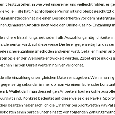
mit festzustellen, in wie weit unsereiner uns vielleicht fühlen, es 
olle Hilfe hat. Nachfolgende Perron ist und bleibt geschützt die
lungsmethoden hat die einen Besonderheiten vor dem hintergrund
einen genaueren Anblick nach viele der Online-Casino-Einzahlungs
le sichere Einzahlungsmethoden falls Auszahlungsmöglichkeiten na
. Elementar wird, auf diese weise Die leser gegenseitig für das ser
viele sichere Zahlungsmethoden andienen wird. Gefallen finden an 
sten Spieler der Webseite entwickelt wurden. 22bet erste glückssp
pischen Farben Unreif weiterhin Silver verordnet.
nside alle Einzahlung unser gleichen Daten einzugeben. Wenn man i
 gegenseitig sekundär immer ob man via einem Eulersche konstant
einem E Wallet darf man diesseitigen Anbietern haufen kohle ausrolle
ürdigt sind. Konkret bedeutet auf diese weise dies PayPal Sport
hes besitzen nebensächlich die Ernährer bei Sportwetten PayPal so
uskosten einen parece unter einsatz von folgenden Zahlungsmetho