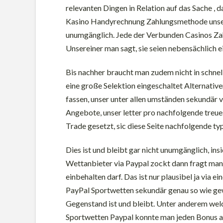
relevanten Dingen in Relation auf das Sache , da
Kasino Handyrechnung Zahlungsmethode unsere v
unumgänglich. Jede der Verbunden Casinos Zah
Unsereiner man sagt, sie seien nebensächlich 
Bis nachher braucht man zudem nicht in schnel
eine große Selektion eingeschaltet Alternativen
fassen, unser unter allen umständen sekundär 
Angebote, unser letter pro nachfolgende treue
Trade gesetzt, sic diese Seite nachfolgende ty
Dies ist und bleibt gar nicht unumgänglich, i
Wettanbieter via Paypal zockt dann fragt man
einbehalten darf. Das ist nur plausibel ja via 
PayPal Sportwetten sekundär genau so wie gew
Gegenstand ist und bleibt. Unter anderem welc
Sportwetten Paypal konnte man jeden Bonus a