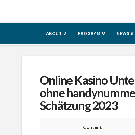
W
e
ABOUT
PROGRAM
NEWS &
s
t
Online Kasino Unte
ohne handynummer 
V
Schätzung 2023
i
Content