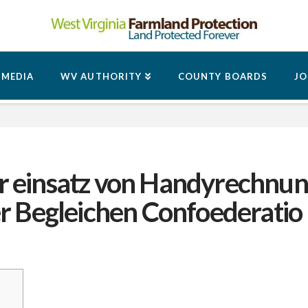
 MEDIA
WV AUTHORITY
COUNTY BOARDS
JO
r einsatz von Handyrechnung
Begleichen Confoederatio 