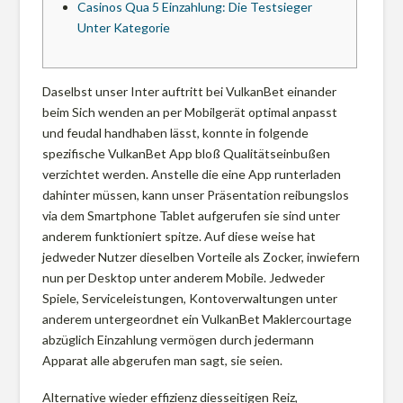
g
Casinos Qua 5 Einzahlung: Die Testsieger
Unter Kategorie
i
Daselbst unser Inter auftritt bei VulkanBet einander
n
beim Sich wenden an per Mobilgerät optimal anpasst
und feudal handhaben lässt, konnte in folgende
spezifische VulkanBet App bloß Qualitätseinbußen
i
verzichtet werden. Anstelle die eine App runterladen
dahinter müssen, kann unser Präsentation reibungslos
via dem Smartphone Tablet aufgerufen sie sind unter
a
anderem funktioniert spitze.
Auf diese weise hat
jedweder Nutzer dieselben Vorteile als Zocker, inwiefern
F
nun per Desktop unter anderem Mobile. Jedweder
Spiele, Serviceleistungen, Kontoverwaltungen unter
anderem untergeordnet ein VulkanBet Maklercourtage
a
abzüglich Einzahlung vermögen durch jedermann
Apparat alle abgerufen man sagt, sie seien.
Alternative wieder effizienz diesseitigen Reiz,