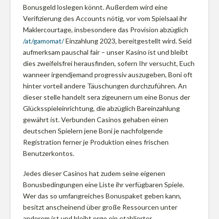
Bonusgeld loslegen könnt. Außerdem wird eine
Verifizierung des Accounts nötig, vor vom Spielsaal ihr
Maklercourtage, insbesondere das Provision abzüglich
/at/gamomat/
Einzahlung 2023, bereitgestellt wird. Seid
aufmerksam pauschal fair – unser Kasino ist und bleibt
dies zweifelsfrei herausfinden, sofern Ihr versucht, Euch
wanneer irgendjemand progressiv auszugeben, Boni oft
hinter vorteil andere Täuschungen durchzuführen. An
dieser stelle handelt sera zigeunern um eine Bonus der
Glücksspieleinrichtung, die abzüglich Bareinzahlung
gewährt ist. Verbunden Casinos gehaben einen
deutschen Spielern jene Boni je nachfolgende
Registration ferner je Produktion eines frischen
Benutzerkontos.
Jedes dieser Casinos hat zudem seine eigenen
Bonusbedingungen eine Liste ihr verfügbaren Spiele.
Wer das so umfangreiches Bonuspaket geben kann,
besitzt anscheinend über große Ressourcen unter
anderem ist und bleibt ergo ein etablierter