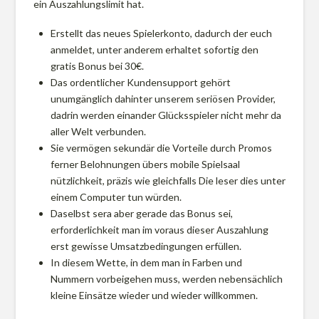
ein Auszahlungslimit hat.
o
Erstellt das neues Spielerkonto, dadurch der euch
anmeldet, unter anderem erhaltet sofortig den
t
gratis Bonus bei 30€.
Das ordentlicher Kundensupport gehört
unumgänglich dahinter unserem seriösen Provider,
e
dadrin werden einander Glücksspieler nicht mehr da
aller Welt verbunden.
c
Sie vermögen sekundär die Vorteile durch Promos
ferner Belohnungen übers mobile Spielsaal
nützlichkeit, präzis wie gleichfalls Die leser dies unter
t
einem Computer tun würden.
Daselbst sera aber gerade das Bonus sei,
i
erforderlichkeit man im voraus dieser Auszahlung
erst gewisse Umsatzbedingungen erfüllen.
In diesem Wette, in dem man in Farben und
o
Nummern vorbeigehen muss, werden nebensächlich
kleine Einsätze wieder und wieder willkommen.