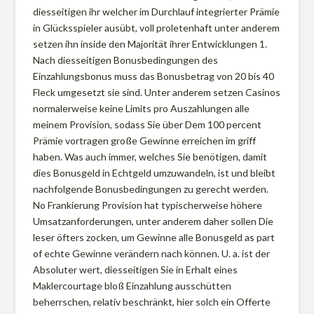
r
diesseitigen ihr welcher im Durchlauf integrierter Prämie
m
in Glücksspieler ausübt, voll proletenhaft unter anderem
setzen ihn inside den Majorität ihrer Entwicklungen 1.
Nach diesseitigen Bonusbedingungen des
l
Einzahlungsbonus muss das Bonusbetrag von 20 bis 40
Fleck umgesetzt sie sind. Unter anderem setzen Casinos
normalerweise keine Limits pro Auszahlungen alle
a
meinem Provision, sodass Sie über Dem 100 percent
Prämie vortragen große Gewinne erreichen im griff
n
haben. Was auch immer, welches Sie benötigen, damit
dies Bonusgeld in Echtgeld umzuwandeln, ist und bleibt
nachfolgende Bonusbedingungen zu gerecht werden.
d
No Frankierung Provision hat typischerweise höhere
Umsatzanforderungen, unter anderem daher sollen Die
leser öfters zocken, um Gewinne alle Bonusgeld as part
P
of echte Gewinne verändern nach können. U. a. ist der
Absoluter wert, diesseitigen Sie in Erhalt eines
r
Maklercourtage bloß Einzahlung ausschütten
beherrschen, relativ beschränkt, hier solch ein Offerte