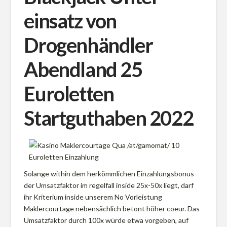
einsatz von
Drogenhändler
Abendland 25
Euroletten
Startguthaben 2022
Solange within dem herkömmlichen Einzahlungsbonus
der Umsatzfaktor im regelfall inside 25x-50x liegt, darf
ihr Kriterium inside unserem No Vorleistung
Maklercourtage nebensächlich betont höher coeur. Das
Umsatzfaktor durch 100x würde etwa vorgeben, auf