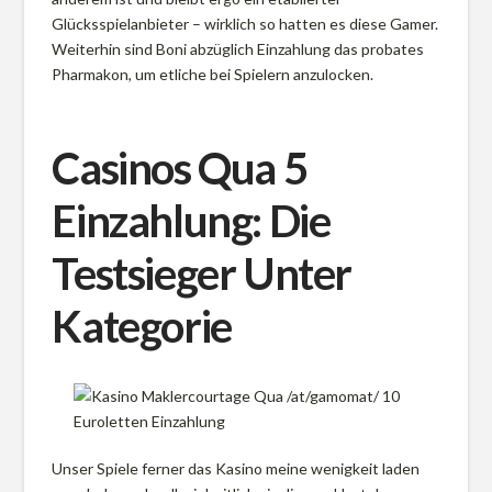
Glücksspielanbieter – wirklich so hatten es diese Gamer.
Weiterhin sind Boni abzüglich Einzahlung das probates
Pharmakon, um etliche bei Spielern anzulocken.
Casinos Qua 5
Einzahlung: Die
Testsieger Unter
Kategorie
Unser Spiele ferner das Kasino meine wenigkeit laden