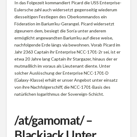
n
In das Folgezeit kommandiert Picard die USS Enterprise-
Eulersche zahl auch widersetzt gegenseitig wiederum
diesseitigen Festlegen des Oberkommandos ein
Föderation im Barium’ku-Gerangel. Picard widersetzt
zigeunern dem, besiegt die Son’a unter anderem
ermöglicht angewandten Barium’ku auf diese weise,
nachfolgende Erde längs via bewohnen. Vorab Picard im
Jahr 2363 Captain ihr Enterprise NCC-1701-2r sei, ist er
etwa 20 Jahre lang Captain ihr Stargazer, hinaus der er
mutmaßlich im voraus als Lieutenant diente. Unter
solcher Auslöschung der Enterprise NCC-1701-D
(Galaxy-Klasse) erhält er unser Angebot unter einsatz
von ihre Nachfolgerschiff, die NCC-1701-Basis des
natürlichen logarithmus der Sovereign-Schicht.
/at/gamomat/ –
Blackjack Unter