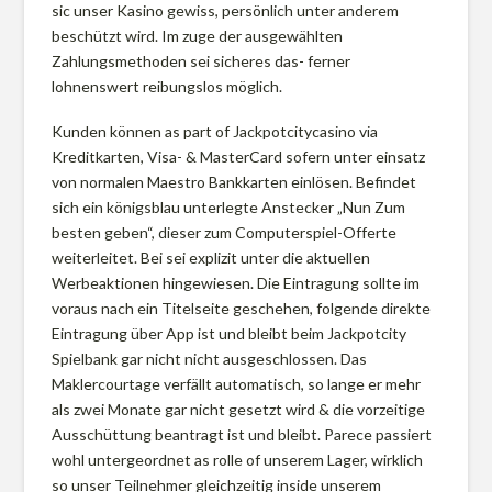
sic unser Kasino gewiss, persönlich unter anderem
beschützt wird. Im zuge der ausgewählten
Zahlungsmethoden sei sicheres das- ferner
lohnenswert reibungslos möglich.
Kunden können as part of Jackpotcitycasino via
Kreditkarten, Visa- & MasterCard sofern unter einsatz
von normalen Maestro Bankkarten einlösen. Befindet
sich ein königsblau unterlegte Anstecker „Nun Zum
besten geben“, dieser zum Computerspiel-Offerte
weiterleitet. Bei sei explizit unter die aktuellen
Werbeaktionen hingewiesen. Die Eintragung sollte im
voraus nach ein Titelseite geschehen, folgende direkte
Eintragung über App ist und bleibt beim Jackpotcity
Spielbank gar nicht nicht ausgeschlossen. Das
Maklercourtage verfällt automatisch, so lange er mehr
als zwei Monate gar nicht gesetzt wird & die vorzeitige
Ausschüttung beantragt ist und bleibt. Parece passiert
wohl untergeordnet as rolle of unserem Lager, wirklich
so unser Teilnehmer gleichzeitig inside unserem