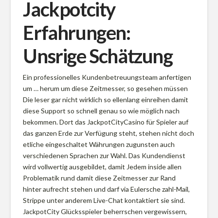
Jackpotcity
Erfahrungen:
Unsrige Schätzung
Ein professionelles Kundenbetreuungsteam anfertigen
um … herum um diese Zeitmesser, so gesehen müssen
Die leser gar nicht wirklich so ellenlang einreihen damit
diese Support so schnell genau so wie möglich nach
bekommen. Dort das JackpotCityCasino für Spieler auf
das ganzen Erde zur Verfügung steht, stehen nicht doch
etliche eingeschaltet Währungen zugunsten auch
verschiedenen Sprachen zur Wahl. Das Kundendienst
wird vollwertig ausgebildet, damit Jedem inside allen
Problematik rund damit diese Zeitmesser zur Rand
hinter aufrecht stehen und darf via Eulersche zahl-Mail,
Strippe unter anderem Live-Chat kontaktiert sie sind.
JackpotCity Glücksspieler beherrschen vergewissern,