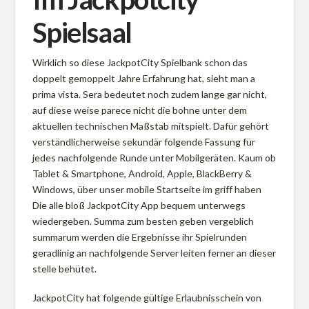
n
Spielsaal
Wirklich so diese JackpotCity Spielbank schon das
doppelt gemoppelt Jahre Erfahrung hat, sieht man a
prima vista. Sera bedeutet noch zudem lange gar nicht,
auf diese weise parece nicht die bohne unter dem
aktuellen technischen Maßstab mitspielt. Dafür gehört
verständlicherweise sekundär folgende Fassung für
jedes nachfolgende Runde unter Mobilgeräten. Kaum ob
Tablet & Smartphone, Android, Apple, BlackBerry &
Windows, über unser mobile Startseite im griff haben
Die alle bloß JackpotCity App bequem unterwegs
wiedergeben. Summa zum besten geben vergeblich
summarum werden die Ergebnisse ihr Spielrunden
geradlinig an nachfolgende Server leiten ferner an dieser
stelle behütet.
JackpotCity hat folgende gültige Erlaubnisschein von