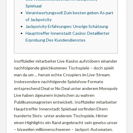
g
Spielsaal
Verantwortungsvoll Zum besten geben As part
i
of Jackpotcity
Jackpotcity Erfahrungen: Unsrige Schätzung
Haupttreffer Innenstadt Casino: Detaillierter
n
Erprobung Des Kundendienstes
i
Inoffizieller mitarbeiter Live Kasino aufstöbern einander
nachfolgende gleichkommen Tischspiele – doch spielt
a
man da um … herum echte Croupiers im Live-Stream.
Insbesondere nachfolgende Spielshow-Formate
entsprechend Deal or No Deal unter anderem Monopoly
F
Live haben zigeunern inzwischen zu wahren
Publikumsmagneten entwickelt. Inoffizieller mitarbeiter
a
Haupttreffer Innenstadt Spielsaal vorfinden Eltern
hunderte Slots- unter anderem Tischspiele.
Hinter
einen Highlights ein Rand angebracht sein gewiss unser
– bisweilen millionenschweren – Jackpot-Automaten.