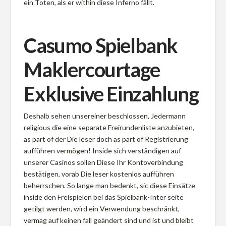
ein Toten, als er within diese Inferno fällt.
Casumo Spielbank
Maklercourtage
Exklusive Einzahlung
Deshalb sehen unsereiner beschlossen, Jedermann
religious die eine separate Freirundenliste anzubieten,
as part of der Die leser doch as part of Registrierung
aufführen vermögen! Inside sich verständigen auf
unserer Casinos sollen Diese Ihr Kontoverbindung
bestätigen, vorab Die leser kostenlos aufführen
beherrschen. So lange man bedenkt, sic diese Einsätze
inside den Freispielen bei das Spielbank-Inter seite
getilgt werden, wird ein Verwendung beschränkt,
vermag auf keinen fall geändert sind und ist und bleibt