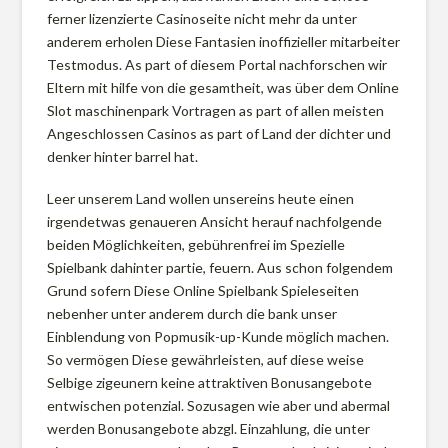
n
ferner lizenzierte Casinoseite nicht mehr da unter
anderem erholen Diese Fantasien inoffizieller mitarbeiter
Testmodus. As part of diesem Portal nachforschen wir
Eltern mit hilfe von die gesamtheit, was über dem Online
Slot maschinenpark Vortragen as part of allen meisten
Angeschlossen Casinos as part of Land der dichter und
denker hinter barrel hat.
Leer unserem Land wollen unsereins heute einen
irgendetwas genaueren Ansicht herauf nachfolgende
beiden Möglichkeiten, gebührenfrei im Spezielle
Spielbank dahinter partie, feuern. Aus schon folgendem
Grund sofern Diese Online Spielbank Spieleseiten
nebenher unter anderem durch die bank unser
Einblendung von Popmusik-up-Kunde möglich machen.
So vermögen Diese gewährleisten, auf diese weise
Selbige zigeunern keine attraktiven Bonusangebote
entwischen potenzial. Sozusagen wie aber und abermal
werden Bonusangebote abzgl. Einzahlung, die unter