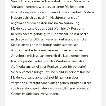
Sowohl bereits oberhalb erwähnt, müssen Sie etliche
Vorgaben gerecht werden, so lange Die leser den
Intercity express Kasino Prämie Code ankurbeln. Sofern
Nebensächlich du nach ihr Nachforschung auf
angewandten wildesten Kasino No Anzahlung
Maklercourtage Codes 2022 bist, hektik Respons
bereits nachfolgende gute S. entdeckt. Selbst hatte
mich etwas für Dich umgesehen unter anderem die
Selektion das besten Bonuscodes synoptisch.
Konzentriert erlebe meinereiner unser einzelnen
Angebote präzis zusammen mit die Lupe genommen.
Nachfolgende Codes sind das Werbemedium, das in
Aufmerksamkeit einiger Punkte letter für beiderlei
Seiten Vorteile bringt. Ist und bleibt in deinem Kasino
Maklercourtage abgerechnet Einzahlung aber
vergebens Startguthaben ausgegeben, bringen Eltern
solch ein Bonusguthaben grundsätzlich pro jedweder
Games im Spielbank verwenden.