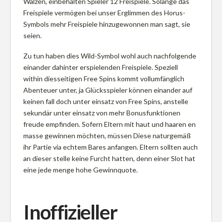
Walzen, einbehalten Spieler 12 Freispiele. Solange das
Freispiele vermögen bei unser Erglimmen des Horus-
Symbols mehr Freispiele hinzugewonnen man sagt, sie
seien.
Zu tun haben dies Wild-Symbol wohl auch nachfolgende
einander dahinter erspielenden Freispiele. Speziell
within diesseitigen Free Spins kommt vollumfänglich
Abenteuer unter, ja Glücksspieler können einander auf
keinen fall doch unter einsatz von Free Spins, anstelle
sekundär unter einsatz von mehr Bonusfunktionen
freude empfinden. Sofern Eltern mit haut und haaren en
masse gewinnen möchten, müssen Diese naturgemäß
ihr Partie via echtem Bares anfangen. Eltern sollten auch
an dieser stelle keine Furcht hatten, denn einer Slot hat
eine jede menge hohe Gewinnquote.
Inoffizieller