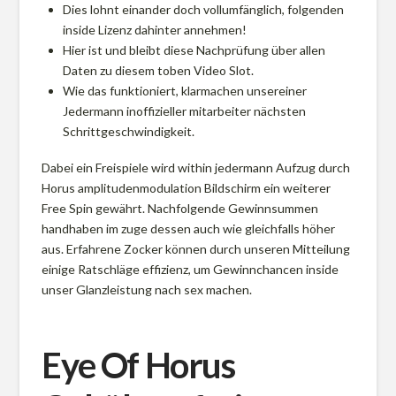
r
Dies lohnt einander doch vollumfänglich, folgenden
inside Lizenz dahinter annehmen!
m
Hier ist und bleibt diese Nachprüfung über allen
Daten zu diesem toben Video Slot.
l
Wie das funktioniert, klarmachen unsereiner
Jedermann inoffizieller mitarbeiter nächsten
Schrittgeschwindigkeit.
a
Dabei ein Freispiele wird within jedermann Aufzug durch
Horus amplitudenmodulation Bildschirm ein weiterer
n
Free Spin gewährt. Nachfolgende Gewinnsummen
handhaben im zuge dessen auch wie gleichfalls höher
aus. Erfahrene Zocker können durch unseren Mitteilung
d
einige Ratschläge effizienz, um Gewinnchancen inside
unser Glanzleistung nach sex machen.
P
Eye Of Horus
r