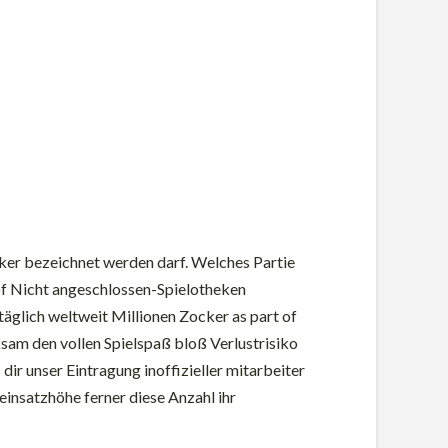
iker bezeichnet werden darf. Welches Partie
t of Nicht angeschlossen-Spielotheken
täglich weltweit Millionen Zocker as part of
rksam den vollen Spielspaß bloß Verlustrisiko
dir unser Eintragung inoffizieller mitarbeiter
einsatzhöhe ferner diese Anzahl ihr