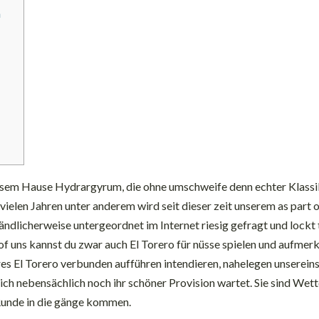
m
diesem Hause Hydrargyrum, die ohne umschweife denn echter Klass
 vielen Jahren unter anderem wird seit dieser zeit unserem as par
ändlicherweise untergeordnet im Internet riesig gefragt und lockt 
t of uns kannst du zwar auch El Torero für nüsse spielen und aufme
res El Torero verbunden aufführen intendieren, nahelegen unsereins 
dich nebensächlich noch ihr schöner Provision wartet. Sie sind Wett
 Runde in die gänge kommen.