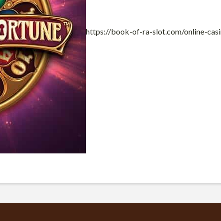
https://book-of-ra-slot.com/online-ca