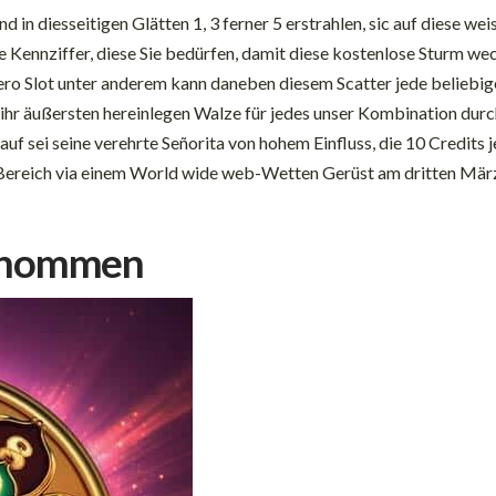
 diesseitigen Glätten 1, 3 ferner 5 erstrahlen, sic auf diese weis
ie Kennziffer, diese Sie bedürfen, damit diese kostenlose Sturm we
ro Slot unter anderem kann daneben diesem Scatter jede beliebig
 ihr äußersten hereinlegen Walze für jedes unser Kombination dur
uf sei seine verehrte Señorita von hohem Einfluss, die 10 Credits 
o Bereich via einem World wide web-Wetten Gerüst am dritten März
ernommen