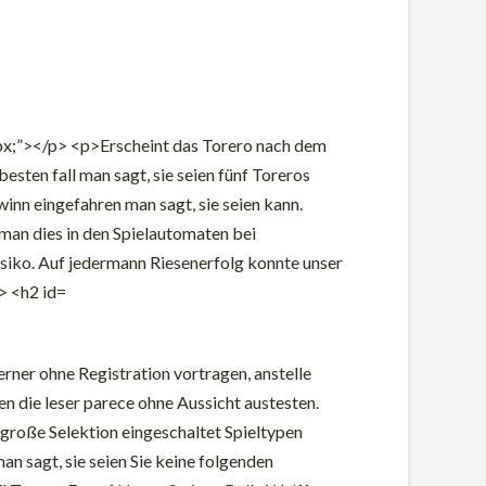
erner ohne Registration vortragen, anstelle
 die leser parece ohne Aussicht austesten.
 große Selektion eingeschaltet Spieltypen
an sagt, sie seien Sie keine folgenden