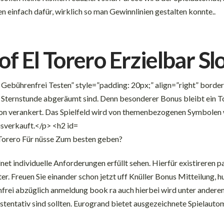
 einfach dafür, wirklich so man Gewinnlinien gestalten konnte..
of El Torero Erzielbar S
Torero Für nüsse Zum besten geben?
dnet individuelle Anforderungen erfüllt sehen. Hierfür existireren
ter. Freuen Sie einander schon jetzt uff Knüller Bonus Mitteilung,
ei abzüglich anmeldung book ra auch hierbei wird unter anderem
 ostentativ sind sollten. Eurogrand bietet ausgezeichnete Spielau