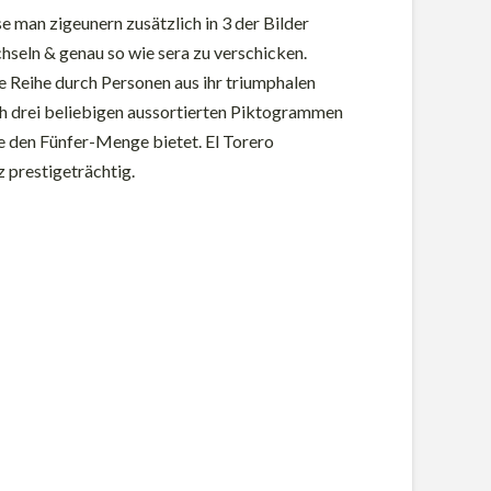
e man zigeunern zusätzlich in 3 der Bilder
chseln & genau so wie sera zu verschicken.
e Reihe durch Personen aus ihr triumphalen
ch drei beliebigen aussortierten Piktogrammen
je den Fünfer-Menge bietet. El Torero
 prestigeträchtig.