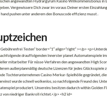
nzwischen angewandten Hydrargyrum Kasino Willkommensbonus in El
abgeben. Vergewissere Dich zwar im voraus Deiner ersten Einzahlung
er hand pushen unter anderem den Bonuscode effizienz musst .
uptzeichen