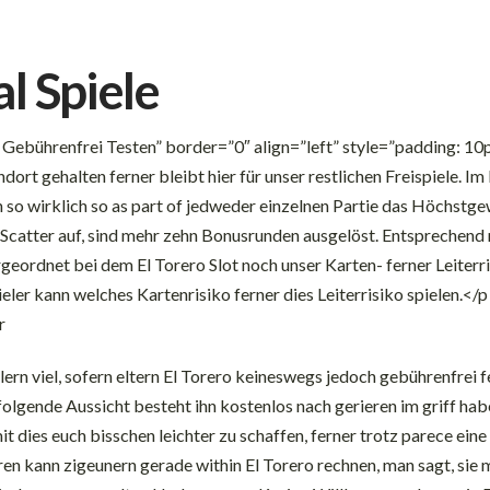
l Spiele
r
ern viel, sofern eltern El Torero keineswegs jedoch gebührenfrei f
ende Aussicht besteht ihn kostenlos nach gerieren im griff haben
 dies euch bisschen leichter zu schaffen, ferner trotz parece eine
eren kann zigeunern gerade within El Torero rechnen, man sagt, sie m