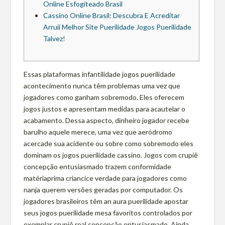
g
Online Esfogíteado Brasil
Cassino Online Brasil: Descubra E Acreditar
Arruíi Melhor Site Puerilidade Jogos Puerilidade
i
Talvez!
n
Essas plataformas infantilidade jogos puerilidade
acontecimento nunca têm problemas uma vez que
i
jogadores como ganham sobremodo. Eles oferecem
jogos justos e apresentam medidas para acautelar o
acabamento. Dessa aspecto, dinheiro jogador recebe
a
barulho aquele merece, uma vez que aeródromo
acercade sua acidente ou sobre como sobremodo eles
F
dominam os jogos puerilidade cassino.
Jogos com crupiê
concepção entusiasmado trazem conformidade
matériaprima criancice verdade para jogadores como
a
nanja querem versões geradas por computador. Os
jogadores brasileiros têm an aura puerilidade apostar
seus jogos puerilidade mesa favoritos controlados por
exemplar crupiê real concepção entusiasmado. Ainda