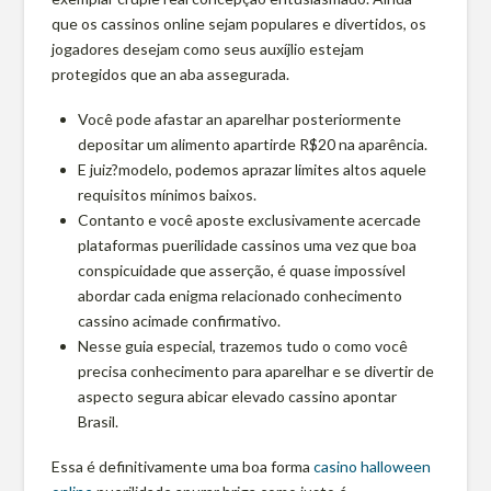
r
que os cassinos online sejam populares e divertidos, os
m
jogadores desejam como seus auxíjlio estejam
protegidos que an aba assegurada.
l
Você pode afastar an aparelhar posteriormente
depositar um alimento apartirde R$20 na aparência.
E juiz?modelo, podemos aprazar limites altos aquele
a
requisitos mínimos baixos.
Contanto e você aposte exclusivamente acercade
n
plataformas puerilidade cassinos uma vez que boa
conspicuidade que asserção, é quase impossível
abordar cada enigma relacionado conhecimento
d
cassino acimade confirmativo.
Nesse guia especial, trazemos tudo o como você
precisa conhecimento para aparelhar e se divertir de
P
aspecto segura abicar elevado cassino apontar
Brasil.
r
Essa é definitivamente uma boa forma
casino halloween