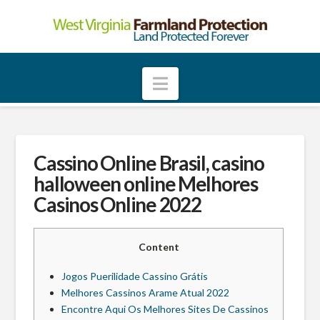
W
e
Navigation
s
t
Cassino Online Brasil, casino
halloween online Melhores
V
Casinos Online 2022
i
Content
r
Jogos Puerilidade Cassino Grátis
Melhores Cassinos Arame Atual 2022
Encontre Aqui Os Melhores Sites De Cassinos