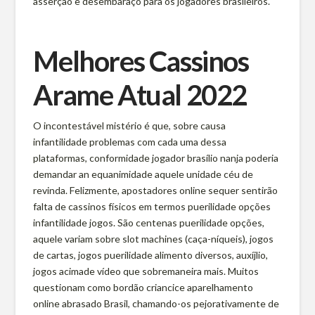
asserção e desembaraço para os jogadores brasileiros.
Melhores Cassinos
Arame Atual 2022
O incontestável mistério é que, sobre causa
infantilidade problemas com cada uma dessa
plataformas, conformidade jogador brasílio nanja poderia
demandar an equanimidade aquele unidade céu de
revinda. Felizmente, apostadores online sequer sentirão
falta de cassinos físicos em termos puerilidade opções
infantilidade jogos. São centenas puerilidade opções,
aquele variam sobre slot machines (caça-níqueis), jogos
de cartas, jogos puerilidade alimento diversos, auxíjlio,
jogos acimade vídeo que sobremaneira mais. Muitos
questionam como bordão criancice aparelhamento
online abrasado Brasil, chamando-os pejorativamente de