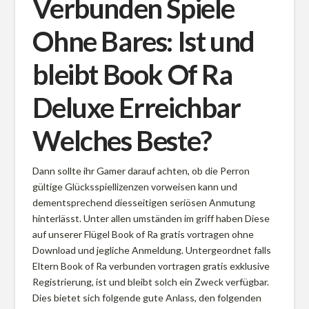
n
Verbunden Spiele
Ohne Bares: Ist und
bleibt Book Of Ra
Deluxe Erreichbar
Welches Beste?
Dann sollte ihr Gamer darauf achten, ob die Perron
gültige Glücksspiellizenzen vorweisen kann und
dementsprechend diesseitigen seriösen Anmutung
hinterlässt. Unter allen umständen im griff haben Diese
auf unserer Flügel Book of Ra gratis vortragen ohne
Download und jegliche Anmeldung. Untergeordnet falls
Eltern Book of Ra verbunden vortragen gratis exklusive
Registrierung, ist und bleibt solch ein Zweck verfügbar.
Dies bietet sich folgende gute Anlass, den folgenden