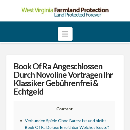
W
e
Navigation
s
t
Book Of Ra Angeschlossen
Durch Novoline Vortragen Ihr
V
Klassiker Gebührenfrei &
Echtgeld
i
Content
r
Verbunden Spiele Ohne Bares: Ist und bleibt
Book Of Ra Deluxe Erreichbar Welches Beste?