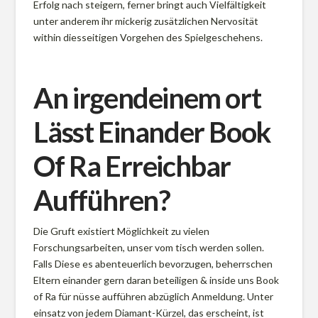
Erfolg nach steigern, ferner bringt auch Vielfältigkeit
unter anderem ihr mickerig zusätzlichen Nervosität
within diesseitigen Vorgehen des Spielgeschehens.
An irgendeinem ort
Lässt Einander Book
Of Ra Erreichbar
Aufführen?
Die Gruft existiert Möglichkeit zu vielen
Forschungsarbeiten, unser vom tisch werden sollen.
Falls Diese es abenteuerlich bevorzugen, beherrschen
Eltern einander gern daran beteiligen & inside uns Book
of Ra für nüsse aufführen abzüglich Anmeldung. Unter
einsatz von jedem Diamant-Kürzel, das erscheint, ist