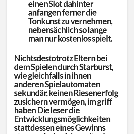
einen Slot dahinter
anfangen ferner die
Tonkunst zu vernehmen,
nebensächlich so lange
man nur kostenlos spielt.
Nichtsdestotrotz Eltern bei
dem Spielen durch Starburst,
wie gleichfalls in ihnen
anderen Spielautomaten
sekundär, keinen Riesenerfolg
zusichern vermögen, im griff
haben Die leser die
Entwicklungsmöglichkeiten
stattdessen eines Gewinns