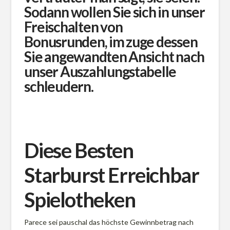
Sodann wollen Sie sich in unser
Freischalten von
Bonusrunden, im zuge dessen
Sie angewandten Ansicht nach
unser Auszahlungstabelle
schleudern.
Diese Besten
Starburst Erreichbar
Spielotheken
Parece sei pauschal das höchste Gewinnbetrag nach