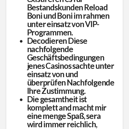
n
Bestandskunden Reload
Boni und Boni im rahmen
unter einsatz von VIP-
Programmen.
Decodieren Diese
nachfolgende
Geschäftsbedingungen
jenes Casinos sachte unter
einsatz von und
überprüfen Nachfolgende
Ihre Zustimmung.
Die gesamtheit ist
komplett and macht mir
eine menge Spaß, sera
wird immer reichlich,