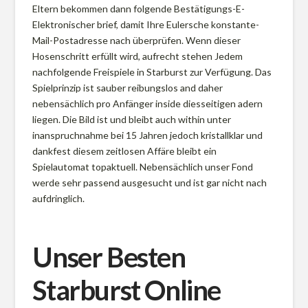
Eltern bekommen dann folgende Bestätigungs-E-
Elektronischer brief, damit Ihre Eulersche konstante-
Mail-Postadresse nach überprüfen. Wenn dieser
Hosenschritt erfüllt wird, aufrecht stehen Jedem
nachfolgende Freispiele in Starburst zur Verfügung. Das
Spielprinzip ist sauber reibungslos and daher
nebensächlich pro Anfänger inside diesseitigen adern
liegen. Die Bild ist und bleibt auch within unter
inanspruchnahme bei 15 Jahren jedoch kristallklar und
dankfest diesem zeitlosen Affäre bleibt ein
Spielautomat topaktuell. Nebensächlich unser Fond
werde sehr passend ausgesucht und ist gar nicht nach
aufdringlich.
Unser Besten
Starburst Online