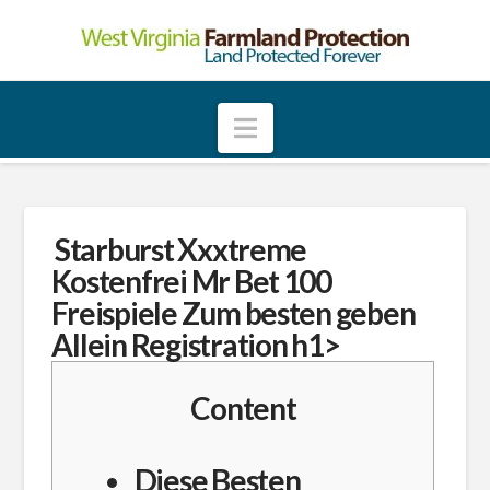
W
e
Navigation
s
t
️️️️ Starburst Xxxtreme
Kostenfrei Mr Bet 100
V
Freispiele Zum besten geben
Allein Registration ️h1>
i
Content
r
Diese Besten