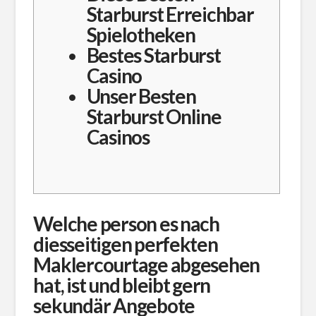
g
Starburst Erreichbar
Spielotheken
i
Bestes Starburst
Casino
n
Unser Besten
Starburst Online
i
Casinos
a
F
Welche person es nach
diesseitigen perfekten
a
Maklercourtage abgesehen
hat, ist und bleibt gern
sekundär Angebote