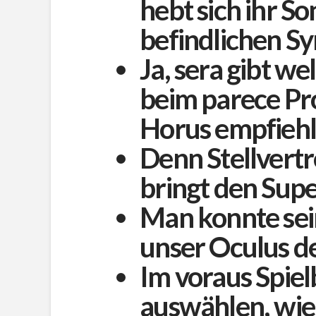
c
hebt sich ihr S
befindlichen S
t
Ja, sera gibt we
i
beim parece Pro
Horus empfiehl
o
Denn Stellvert
bringt den Sup
n
Man konnte sei
unser Oculus de
Im voraus Spie
auswählen, wie 