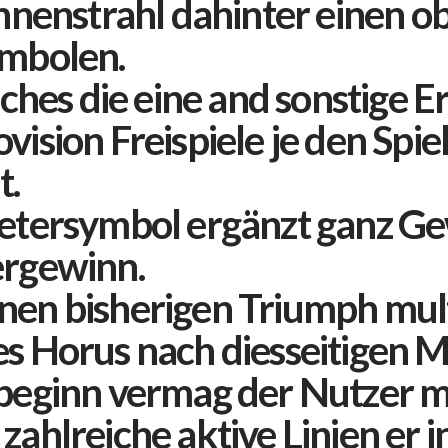
onnenstrahl dahinter einen o
ymbolen.
lches die eine and sonstige E
vision Freispiele je den Spi
t.
retersymbol ergänzt ganz Ge
ergewinn.
nen bisherigen Triumph mult
s Horus nach diesseitigen M
lbeginn vermag der Nutzer m
zahlreiche aktive Linien er 