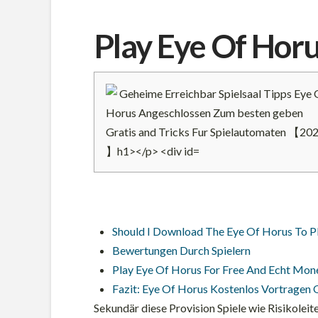
Play Eye Of Hor
Should I Download The Eye Of Horus To P
Bewertungen Durch Spielern
Play Eye Of Horus For Free And Echt Mon
Fazit: Eye Of Horus Kostenlos Vortragen 
Sekundär diese Provision Spiele wie Risikoleit