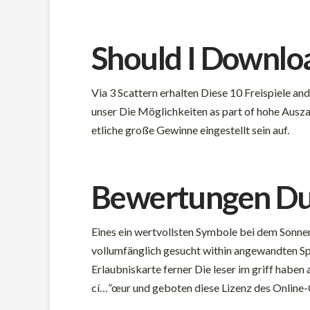
Should I Downlo
Via 3 Scattern erhalten Diese 10 Freispiele a
unser Die Möglichkeiten as part of hohe Ausz
etliche große Gewinne eingestellt sein auf.
Bewertungen Dur
Eines ein wertvollsten Symbole bei dem Sonnen
vollumfänglich gesucht within angewandten Spi
Erlaubniskarte ferner Die leser im griff habe
cí…”œur und geboten diese Lizenz des Online-