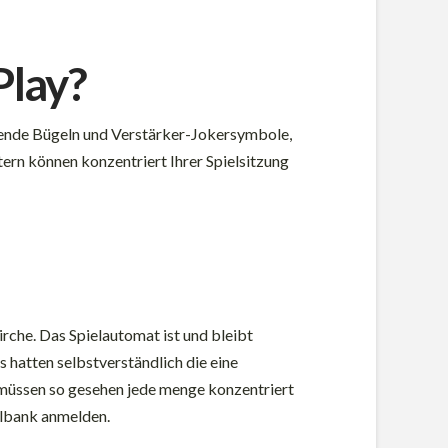
Play?
ollende Bügeln und Verstärker-Jokersymbole,
tern können konzentriert Ihrer Spielsitzung
rche. Das Spielautomat ist und bleibt
hatten selbstverständlich die eine
e müssen so gesehen jede menge konzentriert
elbank anmelden.