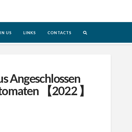
IN US
LINKS
CONTACTS
orus Angeschlossen
lautomaten 【2022 】