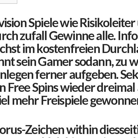
ision Spiele wie Risikoleite
ch zufall Gewinne alle. Info
chst im kostenfreien Durchla
nt sein Gamer sodann, zu we
anlegen ferner aufgeben. Sek
ein Free Spins wieder dreima
iel mehr Freispiele gewonnen
orus-Zeichen within diesseiti