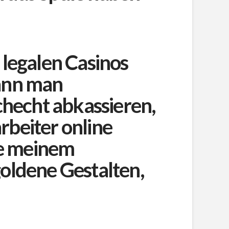
e legalen Casinos
kann man
schecht abkassieren,
rbeiter online
ide meinem
goldene Gestalten,