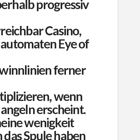
berhalb progressiv
rreichbar Casino,
elautomaten Eye of
winnlinien ferner
iplizieren, wenn
angeln erscheint.
eine wenigkeit
in das Spule haben